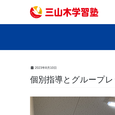
コ
ナ
ン
ビ
テ
ゲ
ン
ー
ツ
シ
へ
ョ
ス
ン
キ
に
ッ
移
プ
動
2023年8月10日
個別指導とグループレ